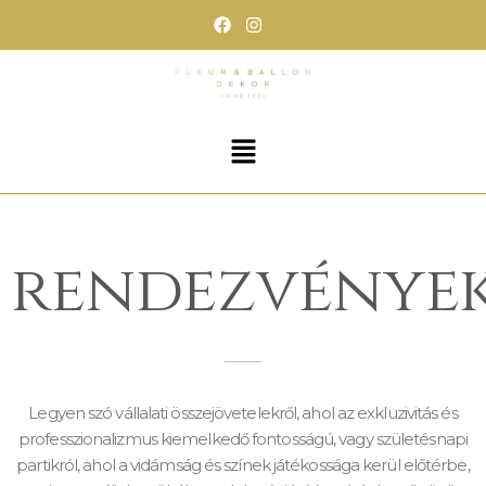
Skip
to
content
rendezvénye
Legyen szó vállalati összejövetelekről, ahol az exkluzivitás és
professzionalizmus kiemelkedő fontosságú, vagy születésnapi
partikról, ahol a vidámság és színek játékossága kerül előtérbe,