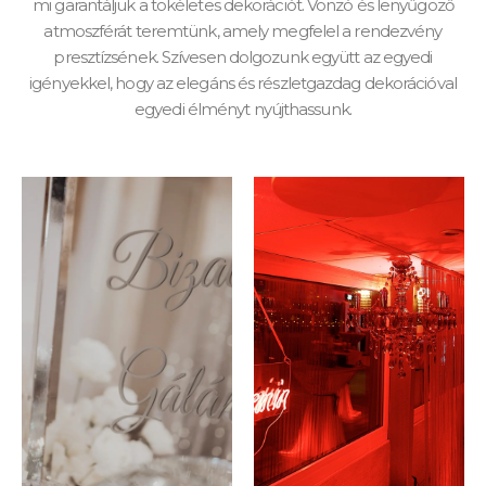
mi garantáljuk a tökéletes dekorációt. Vonzó és lenyűgöző
atmoszférát teremtünk, amely megfelel a rendezvény
presztízsének. Szívesen dolgozunk együtt az egyedi
igényekkel, hogy az elegáns és részletgazdag dekorációval
egyedi élményt nyújthassunk.